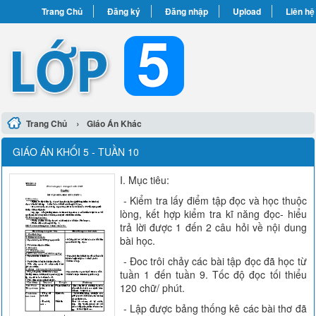
Trang Chủ
Đăng ký
Đăng nhập
Upload
Liên hệ
›
Trang Chủ
Giáo Án Khác
GIÁO ÁN KHỐI 5 - TUẦN 10
I. Mục tiêu:
- Kiểm tra lấy điểm tập đọc và học thuộc
lòng, kết hợp kiểm tra kĩ năng đọc- hiểu
trả lời được 1 đến 2 câu hỏi về nội dung
bài học.
- Đoc trôi chảy các bài tập đọc đã học từ
tuần 1 đến tuần 9. Tốc độ đọc tối thiểu
120 chữ/ phút.
- Lập được bảng thống kê các bài thơ đã