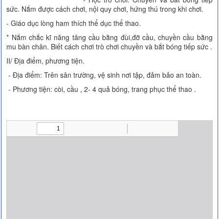
sức. Nắm được cách chơi, nội quy chơi, hứng thú trong khi chơi.
- Giáo dục lòng ham thích thể dục thể thao.
* Nắm chắc kĩ năng tâng cầu bằng đùi,đỡ cầu, chuyền cầu bằng
mu bàn chân. Biết cách chơi trò chơi chuyền và bắt bóng tiếp sức .
II/ Địa điểm, phương tiện.
- Địa điểm: Trên sân trường, vệ sinh nơi tập, đảm bảo an toàn.
- Phương tiện: còi, cầu , 2- 4 quả bóng, trang phục thể thao .