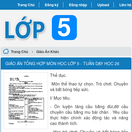
Trang Chủ
Đăng ký
Đăng nhập
Upload
Liên hệ
›
Trang Chủ
Giáo Án Khác
GIÁO ÁN TỔNG HỢP MÔN HỌC LỚP 5 - TUẦN DẠY HỌC 26
Thể dục.
Môn thể thao tự chọn. Trò chơi: Chuyền
và bắt bóng tiếp sức.
I/ Mục tiêu.
- Ôn luyện tâng cầu bằng đùi,đỡ cầu
chuyền cầu bằng mu bài chân . Yêu cầu
thực hiện chính xác động tác và nâng
cao thành tích.
- Học trò chơi: Chuyền và bắt bóng tiếp