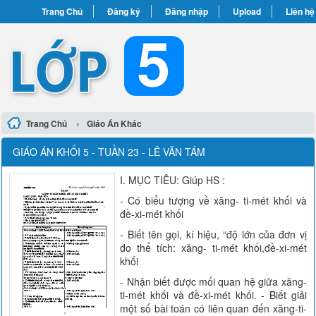
Trang Chủ
Đăng ký
Đăng nhập
Upload
Liên hệ
›
Trang Chủ
Giáo Án Khác
GIÁO ÁN KHỐI 5 - TUẦN 23 - LÊ VĂN TÁM
I. MỤC TIÊU: Giúp HS :
- Có biểu tượng về xăng- ti-mét khối và
đề-xi-mét khối
- Biết tên gọi, kí hiệu, “độ lớn của đơn vị
đo thể tích: xăng- ti-mét khối,đề-xi-mét
khối
- Nhận biết được mối quan hệ giữa xăng-
ti-mét khối và đề-xi-mét khối. - Biết giải
một số bài toán có liên quan đến xăng-ti-