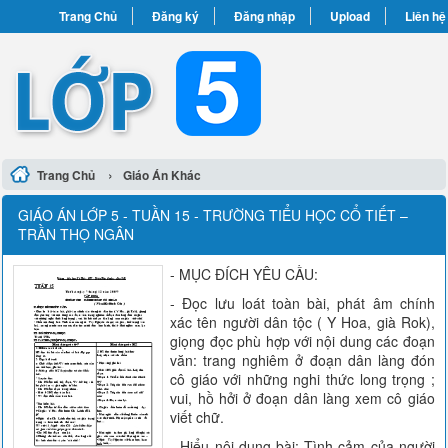
Trang Chủ
Đăng ký
Đăng nhập
Upload
Liên hệ
›
Trang Chủ
Giáo Án Khác
GIÁO ÁN LỚP 5 - TUẦN 15 - TRƯỜNG TIỂU HỌC CỔ TIẾT –
TRẦN THỌ NGÂN
- MỤC ĐÍCH YÊU CẦU:
- Đọc lưu loát toàn bài, phát âm chính
xác tên người dân tộc ( Y Hoa, già Rok),
giọng đọc phù hợp với nội dung các đoạn
văn: trang nghiêm ở đoạn dân làng đón
cô giáo với những nghi thức long trọng ;
vui, hồ hởi ở đoạn dân làng xem cô giáo
viết chữ.
- Hiểu nội dung bài: Tình cảm của người