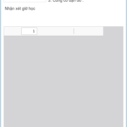
3. Củng cố dặn dò :
Nhận xét giờ học