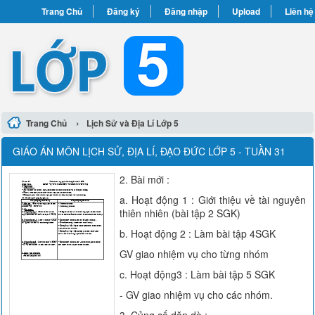
Trang Chủ
Đăng ký
Đăng nhập
Upload
Liên hệ
›
Trang Chủ
Lịch Sử và Địa Lí Lớp 5
GIÁO ÁN MÔN LỊCH SỬ, ĐỊA LÍ, ĐẠO ĐỨC LỚP 5 - TUẦN 31
2. Bài mới :
a. Hoạt động 1 : Giới thiệu về tài nguyên
thiên nhiên (bài tập 2 SGK)
b. Hoạt động 2 : Làm bài tập 4SGK
GV giao nhiệm vụ cho từng nhóm
c. Hoạt động3 : Làm bài tập 5 SGK
- GV giao nhiệm vụ cho các nhóm.