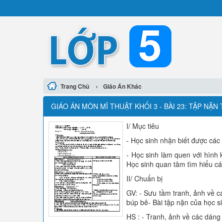
›
Trang Chủ
Giáo Án Khác
GIÁO ÁN MÔN MĨ THUẬT KHỐI 3 - BÀI 23: TẬP NẶ
I/ Mục tiêu
- Học sinh nhận biết được các
- Học sinh làm quen với hình 
Học sinh quan tâm tìm hiểu cá
II/ Chuẩn bị
GV: - Sưu tầm tranh, ảnh về c
búp bê- Bài tập nặn của học si
HS : - Tranh, ảnh về các dáng 