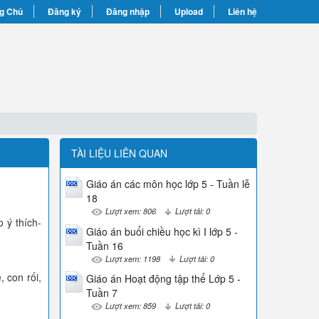
g Chủ
Đăng ký
Đăng nhập
Upload
Liên hệ
TÀI LIỆU LIÊN QUAN
Giáo án các môn học lớp 5 - Tuần lễ
18
Lượt xem: 806
Lượt tải: 0
 ý thích-
Giáo án buổi chiều học kì I lớp 5 -
Tuần 16
Lượt xem: 1198
Lượt tải: 0
 con rối,
Giáo án Hoạt động tập thể Lớp 5 -
Tuần 7
Lượt xem: 859
Lượt tải: 0