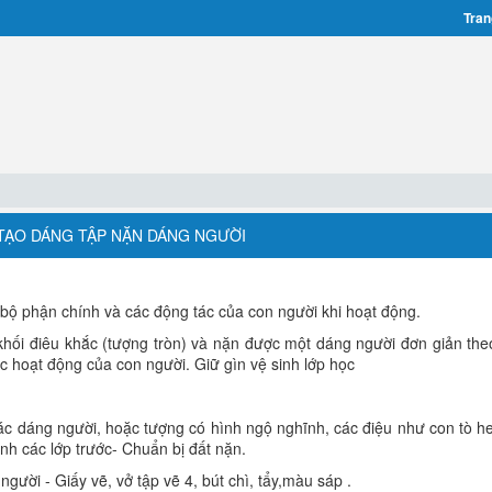
Tran
N TẠO DÁNG TẬP NẶN DÁNG NGƯỜI
 bộ phận chính và các động tác của con người khi hoạt động.
khối điêu khắc (tượng tròn) và nặn được một dáng người đơn giản theo
c hoạt động của con người. Giữ gìn vệ sinh lớp học
ác dáng người, hoặc tượng có hình ngộ nghĩnh, các điệu như con tò he,
nh các lớp trước- Chuẩn bị đất nặn.
người - Giấy vẽ, vở tập vẽ 4, bút chì, tẩy,màu sáp .