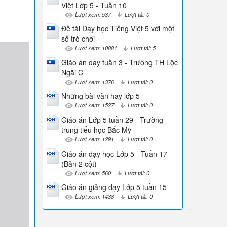
Việt Lớp 5 - Tuần 10
Lượt xem: 537
Lượt tải: 0
Đề tài Dạy học Tiếng Việt 5 với một
số trò chơi
Lượt xem: 10881
Lượt tải: 5
Giáo án dạy tuần 3 - Trường TH Lộc
Ngãi C
Lượt xem: 1376
Lượt tải: 0
Những bài văn hay lớp 5
Lượt xem: 1527
Lượt tải: 0
Giáo án Lớp 5 tuần 29 - Trường
trung tiểu học Bắc Mỹ
Lượt xem: 1291
Lượt tải: 0
Giáo án dạy học Lớp 5 - Tuần 17
(Bản 2 cột)
Lượt xem: 560
Lượt tải: 0
Giáo án giảng dạy Lớp 5 tuần 15
Lượt xem: 1438
Lượt tải: 0