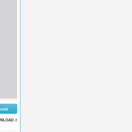
load
NLOAD
ở