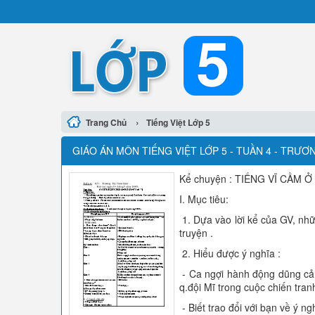
›
Trang Chủ
Tiếng Việt Lớp 5
GIÁO ÁN MÔN TIẾNG VIỆT LỚP 5 - TUẦN 4 - TRƯƠ
Kể chuyện : TIẾNG VĨ CẦM Ở M
I. Mục tiêu:
1. Dựa vào lời kể của GV, nhữ
truyện .
2. Hiểu được ý nghĩa :
- Ca ngợi hành động dũng cả
q.đội Mĩ trong cuộc chiến tra
- Biết trao đổi với bạn về ý n