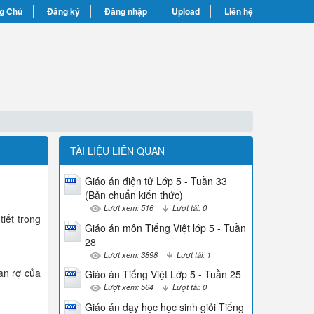
g Chủ
Đăng ký
Đăng nhập
Upload
Liên hệ
TÀI LIỆU LIÊN QUAN
Giáo án điện tử Lớp 5 - Tuần 33
(Bản chuẩn kiến thức)
Lượt xem: 516
Lượt tải: 0
iết trong
Giáo án môn Tiếng Việt lớp 5 - Tuần
28
Lượt xem: 3898
Lượt tải: 1
an rợ của
Giáo án Tiếng Việt Lớp 5 - Tuần 25
Lượt xem: 564
Lượt tải: 0
Giáo án dạy học học sinh giỏi Tiếng