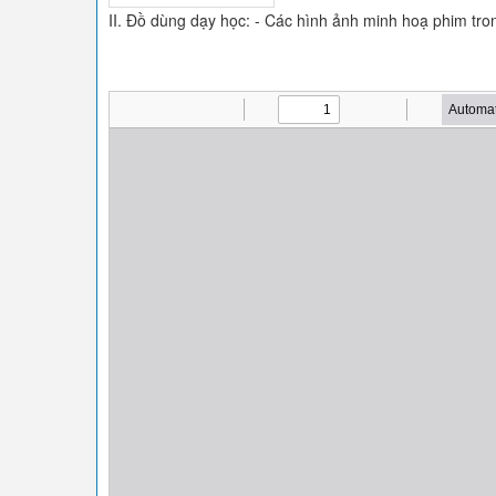
II. Đồ dùng dạy học: - Các hình ảnh minh hoạ phim tr