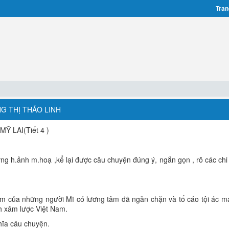
Tran
NG THỊ THẢO LINH
Ỹ LAI(Tiết 4 )
ng h.ảnh m.hoạ ,kể lại được câu chuyện đúng ý, ngắn gọn , rõ các chi t
m của những người Mĩ có lương tâm đã ngăn chặn và tố cáo tội ác m
nh xâm lược Việt Nam.
ghĩa câu chuyện.