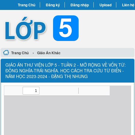
Trang Chủ
Đăng ký
Đăng nhập
Upload
Liên hệ
›
Trang Chủ
Giáo Án Khác
GIÁO ÁN THƯ VIỆN LỚP 5 - TUẦN 2 - MỞ RỘNG VỀ VỐN TỪ:
ĐỒNG NGHĨA-TRÁI NGHĨA. HỌC CÁCH TRA CỨU TỪ ĐIỂN -
NĂM HỌC 2023-2024 - ĐẶNG THỊ NHUNG