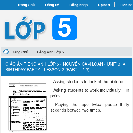
Trang Chủ
Đăng ký
Đăng nhập
Upload
Liên hệ
›
Trang Chủ
Tiếng Anh Lớp 5
GIÁO ÁN TIẾNG ANH LỚP 5 - NGUYỄN CẨM LOAN - UNIT 3: A
BIRTHDAY PARTY - LESSON 2 (PART 1,2,3)
- Asking students to look at the pictures.
- Asking students to work individually – in
pairs.
- Playing the tape twice, pause thirty
seconds betwee two times.