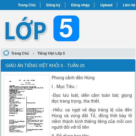
Trang Chủ
Đăng ký
Đăng nhập
Upload
Liên hệ
›
Trang Chủ
Tiếng Việt Lớp 5
GIÁO ÁN TIẾNG VIỆT KHỐI 5 - TUẦN 25
Phong cảnh đền Hùng
I . Mục Tiêu :
-Đọc lưu loát, diễn cảm toàn bài; giọng
đọc trang trọng, tha thiết.
-Hiểu: ca ngợi vẻ đẹp tráng lệ của đền
Hùng và vùng đất Tổ, đồng thời bày tỏ
niềm thành kính thiêng liêng của mỗi con
người đối với tổ tiên
II .Đồ dùng học tập: