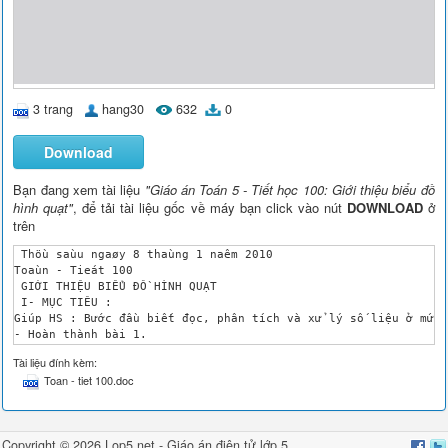
3 trang
hang30
632
0
Download
Bạn đang xem tài liệu
"Giáo án Toán 5 - Tiết học 100: Giới thiệu biểu đồ
hình quạt"
, để tải tài liệu gốc về máy bạn click vào nút
DOWNLOAD
ở
trên
 Thöù saùu ngaøy 8 thaùng 1 naêm 2010

Toaùn - Tieát 100

 GIỚI THIỆU BIỂU ĐỒ HÌNH QUẠT

 I- MỤC TIÊU : 

Giúp HS : Bước đầu biết đọc, phân tích và xử lý số liệu ở mức 
- Hoàn thành bài 1.

 II- ĐỒ DÙNG DẠY - HỌC : 

Tài liệu đính kèm:
- Hình vẽ 1 biểu đồ trong SGK.

Toan - tiet 100.doc
III- HOẠT ĐỘNG DẠY - HỌC : 

TG

Hoạt động của GV 

Hoạt động của HS 

Copyright © 2026 Lop5.net -
Giáo án điện tử lớp 5
,
2'
