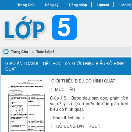
Trang Chủ
Đăng ký
Đăng nhập
Upload
Liên hệ
›
Trang Chủ
Toán Lớp 5
GIÁO ÁN TOÁN 5 - TIẾT HỌC 100: GIỚI THIỆU BIỂU ĐỒ HÌNH
QUẠT
GIỚI THIỆU BIỂU ĐỒ HÌNH QUẠT
I- MỤC TIÊU :
Giúp HS : Bước đầu biết đọc, phân tích
và xử lý số liệu ở mức độ đơn giản trên
biểu đồ hình quạt.
- Hoàn thành bài 1.
II- ĐỒ DÙNG DẠY - HỌC :