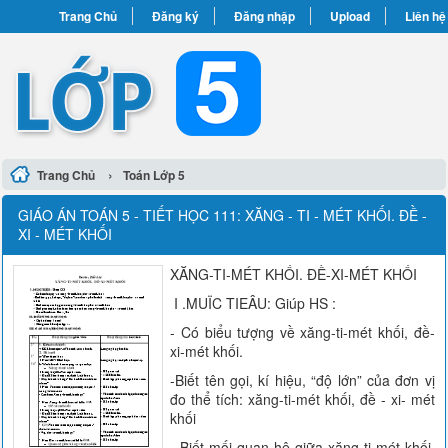
Trang Chủ
Đăng ký
Đăng nhập
Upload
Liên hệ
›
Trang Chủ
Toán Lớp 5
GIÁO ÁN TOÁN 5 - TIẾT HỌC 111: XĂNG - TI - MÉT KHỐI. ĐỀ -
XI - MÉT KHỐI
XĂNG-TI-MÉT KHỐI. ĐỀ-XI-MÉT KHỐI
I .MUÏC TIEÂU: Giúp HS :
- Có biểu tượng về xăng-ti-mét khối, đề-
xi-mét khối.
-Biết tên gọi, kí hiệu, “độ lớn” của đơn vị
đo thể tích: xăng-ti-mét khối, đề - xi- mét
khối
- Biết mối quan hệ giữa xăng-ti-mét khối,