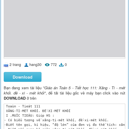
2 trang
hang30
772
0
Download
Bạn đang xem tài liệu
"Giáo án Toán 5 - Tiết học 111: Xăng - Ti - mét
khối. đề - xi - mét khối"
, để tải tài liệu gốc về máy bạn click vào nút
DOWNLOAD
ở trên
 Toaùn - Tieát 111

 XĂNG-TI-MÉT KHỐI. ĐỀ-XI-MÉT KHỐI

 I .MUÏC TIEÂU: Giúp HS :

- Có biểu tượng về xăng-ti-mét khối, đề-xi-mét khối. 

-Biết tên gọi, kí hiệu, “độ lớn” của đơn vị đo thể tích: xăng-