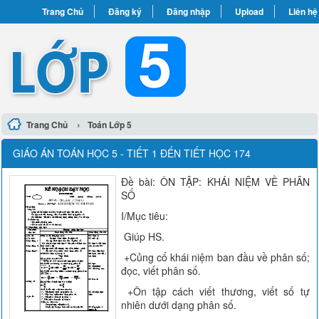
Trang Chủ
Đăng ký
Đăng nhập
Upload
Liên hệ
›
Trang Chủ
Toán Lớp 5
GIÁO ÁN TOÁN HỌC 5 - TIẾT 1 ĐẾN TIẾT HỌC 174
Đề bài: ÔN TẬP: KHÁI NIỆM VỀ PHÂN
SỐ
I/Mục tiêu:
Giúp HS.
+Củng cố khái niệm ban đầu về phân số;
đọc, viết phân số.
+Ôn tập cách viết thương, viết số tự
nhiên dưới dạng phân số.