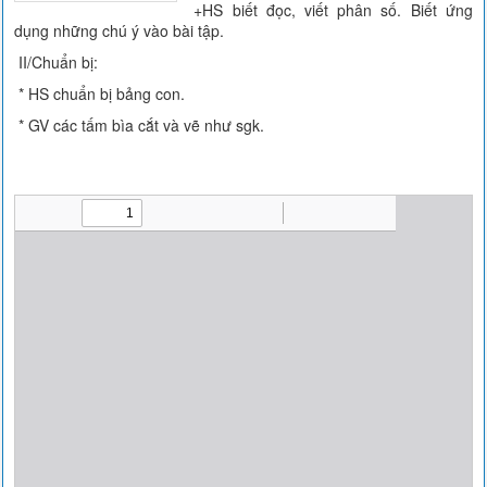
+HS biết đọc, viết phân số. Biết ứng
dụng những chú ý vào bài tập.
II/Chuẩn bị:
* HS chuẩn bị bảng con.
* GV các tấm bìa cắt và vẽ như sgk.