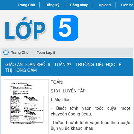
Trang Chủ
Đăng ký
Đăng nhập
Upload
Liên hệ
›
Trang Chủ
Toán Lớp 5
GIÁO ÁN TOÁN KHỐI 5 - TUẦN 27 - TRƯỜNG TIỂU HỌC LÊ
THỊ HỒNG GẤM
TOÁN:
$131: LUYỆN TẬP
I. Mục tiêu:
- Bieỏt tớnh vaọn toỏc cuỷa moọt
chuyeồn ủoọng ủeàu.
-Thửùc haứnh tớnh vaọn toỏc theo caực
ủụn vũ ủo khaực nhau.