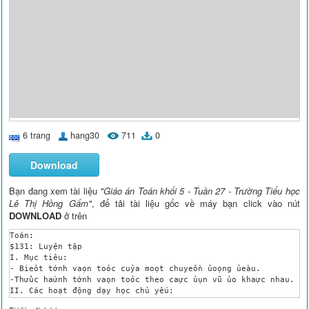
6 trang
hang30
711
0
Download
Bạn đang xem tài liệu
"Giáo án Toán khối 5 - Tuần 27 - Trường Tiểu học
Lê Thị Hồng Gấm"
, để tải tài liệu gốc về máy bạn click vào nút
DOWNLOAD
ở trên
Toán:

$131: Luyện tập 

I. Mục tiêu: 

- Bieỏt tớnh vaọn toỏc cuỷa moọt chuyeồn ủoọng ủeàu.

-Thửùc haứnh tớnh vaọn toỏc theo caực ủụn vũ ủo khaực nhau.

II. Các hoạt động dạy học chủ yếu:

1-Kiểm tra bài cũ: 
