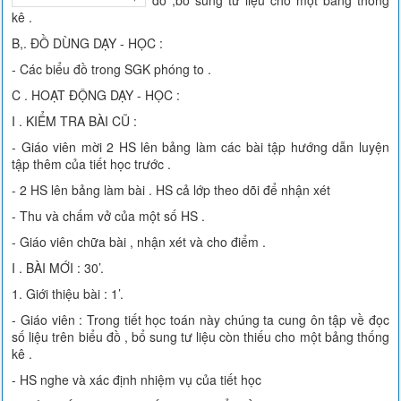
đồ ,bổ sung tư liệu cho một bảng thống
kê .
B,. ĐỒ DÙNG DẠY - HỌC :
- Các biểu đồ trong SGK phóng to .
C . HOẠT ĐỘNG DẠY - HỌC :
I . KIỂM TRA BÀI CŨ :
- Giáo viên mời 2 HS lên bảng làm các bài tập hướng dẫn luyện
tập thêm của tiết học trước .
- 2 HS lên bảng làm bài . HS cả lớp theo dõi để nhận xét
- Thu và chấm vở của một số HS .
- Giáo viên chữa bài , nhận xét và cho điểm .
I . BÀI MỚI : 30’.
1. Giới thiệu bài : 1’.
- Giáo viên : Trong tiết học toán này chúng ta cung ôn tập về đọc
số liệu trên biểu đồ , bổ sung tư liệu còn thiếu cho một bảng thống
kê .
- HS nghe và xác định nhiệm vụ của tiết học