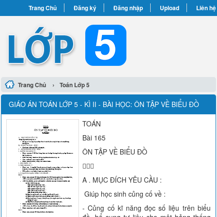
Trang Chủ
Đăng ký
Đăng nhập
Upload
Liên hệ
›
Trang Chủ
Toán Lớp 5
GIÁO ÁN TOÁN LỚP 5 - KÌ II - BÀI HỌC: ÔN TẬP VỀ BIỂU ĐỒ
TOÁN
Bài 165
ÔN TẬP VỀ BIỂU ĐỒ

A . MỤC ĐÍCH YÊU CẦU :
Giúp học sinh củng cố về :
- Củng cố kĩ năng đọc số liệu trên biểu