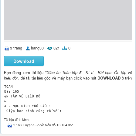
3 trang
hang30
821
0
Download
Bạn đang xem tài liệu
"Giáo án Toán lớp 5 - Kì II - Bài học: Ôn tập về
biểu đồ"
, để tải tài liệu gốc về máy bạn click vào nút
DOWNLOAD
ở trên
TOÁN

Bài 165

ễN TẬP VỀ BIỂU ĐỒ 

&

A . MỤC ĐÍCH YấU CẦU :

 Giỳp học sinh củng cố về :

Củng cố kĩ năng đọc số liệu trờn biểu đồ ,bổ sung tư liệu cho 
Tài liệu đính kèm:
B,. ĐỒ DÙNG DẠY - HỌC :

2.168. Luyện t￢p về biểu đồ T3 T34.doc
Cỏc biểu đồ trong SGK phúng to .

C . HOẠT ĐỘNG DẠY - HỌC :

I . KIỂM TRA BÀI CŨ : 
