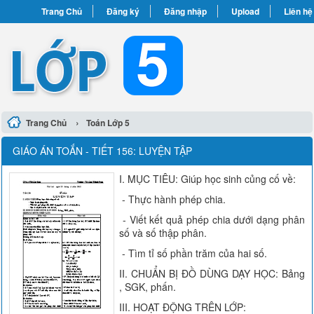
Trang Chủ
Đăng ký
Đăng nhập
Upload
Liên hệ
›
Trang Chủ
Toán Lớp 5
GIÁO ÁN TOẮN - TIẾT 156: LUYỆN TẬP
I. MỤC TIÊU: Giúp học sinh củng cố về:
- Thực hành phép chia.
- Viết kết quả phép chia dưới dạng phân
số và số thập phân.
- Tìm tỉ số phần trăm của hai số.
II. CHUẨN BỊ ĐỒ DÙNG DẠY HỌC: Bảng
, SGK, phấn.
III. HOẠT ĐỘNG TRÊN LỚP: