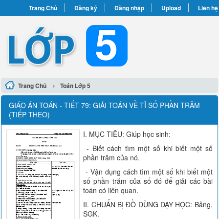
Trang Chủ
Đăng ký
Đăng nhập
Upload
Liên hệ
›
Trang Chủ
Toán Lớp 5
GIÁO ÁN TOÁN - TIẾT 79: GIẢI TOÁN VỀ TỈ SỐ PHẦN TRĂM
(TIẾP THEO)
I. MỤC TIÊU: Giúp học sinh:
- Biết cách tìm một số khi biết một số
phần trăm của nó.
- Vận dụng cách tìm một số khi biết một
số phần trăm của số đó để giải các bài
toán có liên quan.
II. CHUẨN BỊ ĐỒ DÙNG DẠY HỌC: Bảng,
SGK.