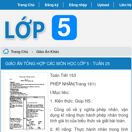
Trang Chủ
Đăng ký
Đăng nhập
Upload
Liên hệ
›
Trang Chủ
Giáo Án Khác
GIÁO ÁN TỔNG HỢP CÁC MÔN HỌC LỚP 5 - TUẦN 25
Toán Tiết 153
PHÉP NHÂN(Trang 161)
I.Mục tiêu:
1. Kiến thức: Giúp HS :
- Củng cố về ý nghĩa phép nhân, vận
dụng kĩ năng thực hành phép nhân trong
tính giá trị của biểu thức và giải bài toán.
2. Kĩ năng: Thực hành nhân trong tính