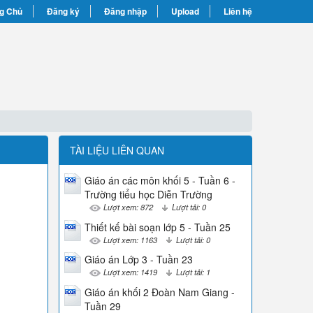
g Chủ
Đăng ký
Đăng nhập
Upload
Liên hệ
TÀI LIỆU LIÊN QUAN
Giáo án các môn khối 5 - Tuần 6 -
Trường tiểu học Diễn Trường
Lượt xem: 872
Lượt tải: 0
Thiết kế bài soạn lớp 5 - Tuần 25
Lượt xem: 1163
Lượt tải: 0
Giáo án Lớp 3 - Tuần 23
Lượt xem: 1419
Lượt tải: 1
Giáo án khối 2 Đoàn Nam Giang -
Tuần 29