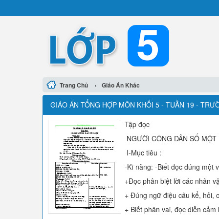
›
Trang Chủ
Giáo Án Khác
GIÁO ÁN TỔNG HỢP MÔN KHỐI 5 - TUẦN 19 - TR
Tập đọc
NGƯỜI CÔNG DÂN SỐ MỘT
I-Mục tiêu :
-Kĩ năng: -Biết đọc đúng một v
+Đọc phân biệt lời các nhân vật
+ Đúng ngữ điệu câu kể, hỏi, 
+ Biết phân vai, đọc diễn cảm k