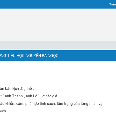
Tran
ƯỜNG TIỂU HỌC NGUYỄN BÁ NGỌC
ăn bản kịch .Cụ thể :
 ( anh Thành , anh Lê ), lời tác giả .
câu khiến, cảm, phù hợp tính cách, tâm trạng của từng nhân vật .
ịch .