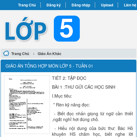
Trang Chủ
Đăng ký
Đăng nhập
Upload
Liên hệ
›
Trang Chủ
Giáo Án Khác
GIÁO ÁN TỔNG HỢP MÔN LỚP 5 - TUẦN 01
TIẾT 2: TẬP ĐỌC
BÀI 1 :THƯ GỬI CÁC HỌC SINH
I.Mục tiêu:
* Rèn kỹ năng đọc:
- Biết đọc nhấn giọng từ ngữ cần thiết
,ngắt nghỉ hơi đúng chỗ.
- Hiểu nội dung của bức thư: Bác Hồ
khuyên HS chăm học, biết nghe lời