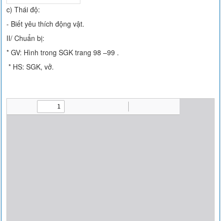
c) Thái độ:
- Biết yêu thích động vật.
II/ Chuẩn bị:
* GV: Hình trong SGK trang 98 –99 .
* HS: SGK, vở.