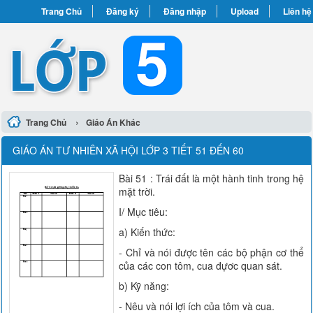
Trang Chủ
Đăng ký
Đăng nhập
Upload
Liên hệ
›
Trang Chủ
Giáo Án Khác
GIÁO ÁN TƯ NHIÊN XÃ HỘI LỚP 3 TIẾT 51 ĐẾN 60
Bài 51 : Trái đất là một hành tinh trong hệ
mặt trời.
I/ Mục tiêu:
a) Kiến thức:
- Chỉ và nói được tên các bộ phận cơ thể
của các con tôm, cua đựơc quan sát.
b) Kỹ năng:
- Nêu và nói lợi ích của tôm và cua.