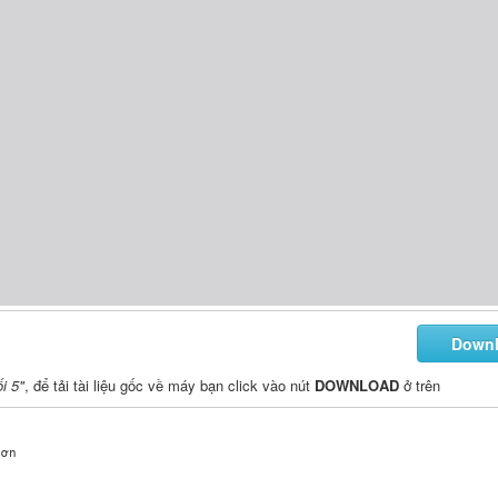
Down
i 5"
, để tải tài liệu gốc về máy bạn click vào nút
DOWNLOAD
ở trên
ơn
