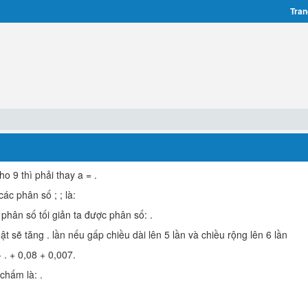
Tran
o 9 thì phải thay a = .
ác phân số ; ; là:
phân số tối giản ta được phân số: .
ật sẽ tăng . lần nếu gấp chiều dài lên 5 lần và chiều rộng lên 6 lần
 . + 0,08 + 0,007.
chấm là: .