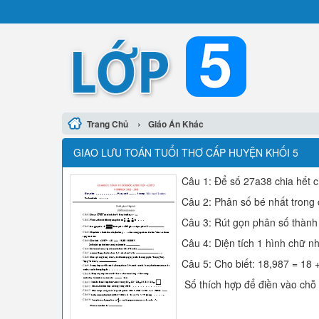
›
Trang Chủ
Giáo Án Khác
GIAO LƯU TOÁN TUỔI THƠ CẤP HUYỆN KHỐI 5
Câu 1: Để số 27a38 chia hết ch
Câu 2: Phân số bé nhất trong c
Câu 3: Rút gọn phân số thành 
Câu 4: Diện tích 1 hình chữ nh
Câu 5: Cho biết: 18,987 = 18 +
Số thích hợp để điền vào chỗ 