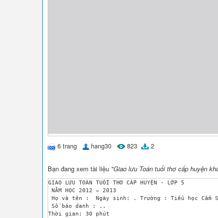
6 trang
hang30
823
2
Bạn đang xem tài liệu
"Giao lưu Toán tuổi thơ cấp huyện khố
GIAO LƯU TOÁN TUỔI THƠ CẤP HUYỆN - LỚP 5

 NĂM HỌC 2012 – 2013

 Họ và tên :  Ngày sinh: . Trường : Tiểu học Cẩm S
 Số báo danh : ..

Thời gian: 30 phút
