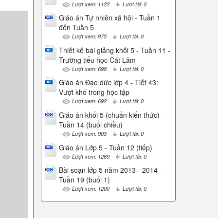
Lượt xem: 1122
Lượt tải: 0
Giáo án Tự nhiên xã hội - Tuần 1
đến Tuần 5
Lượt xem: 975
Lượt tải: 0
Thiết kế bài giảng khối 5 - Tuần 11 -
Trường tiểu học Cát Lâm
Lượt xem: 698
Lượt tải: 0
Giáo án Đạo dức lớp 4 - Tiết 43:
Vượt khó trong học tập
Lượt xem: 692
Lượt tải: 0
Giáo án khối 5 (chuẩn kiến thức) -
Tuần 14 (buổi chiều)
Lượt xem: 903
Lượt tải: 0
Giáo án Lớp 5 - Tuần 12 (tiếp)
Lượt xem: 1269
Lượt tải: 0
Bài soạn lớp 5 năm 2013 - 2014 -
Tuần 19 (buổi 1)
Lượt xem: 1200
Lượt tải: 0