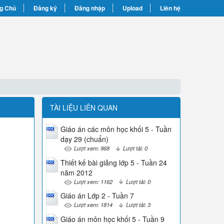
g Chủ
Đăng ký
Đăng nhập
Upload
Liên hệ
TÀI LIỆU LIÊN QUAN
Giáo án các môn học khối 5 - Tuần
dạy 29 (chuẩn)
Lượt xem: 968
Lượt tải: 0
Thiết kế bài giảng lớp 5 - Tuần 24
năm 2012
Lượt xem: 1162
Lượt tải: 0
Giáo án Lớp 2 - Tuần 7
Lượt xem: 1814
Lượt tải: 3
Giáo án môn học khối 5 - Tuần 9