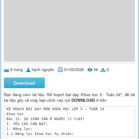
6 trang
hạnh nguyên
31/03/2026
56
0
Download
Bạn đang xem tài liệu
"Kế hoạch bài dạy Khoa học 5 - Tuần 24"
, để tải
tài liệu gốc về máy bạn click vào nút
DOWNLOAD
ở trên
 KẾ HOẠCH BÀI DẠY MÔN KHOA HỌC LỚP 5 – TUẦN 24

 Khoa học

 Bài 15. SỰ SINH SẢN Ở NGƯỜI (2 tiết)

 I. YÊU CẦU CẦN ĐẠT:

 1. Năng lực:

 1.1 Năng lực khoa học tự nhiên:

 - Về nhận thức khoa học tự nhiên: Nêu được ý nghĩa của sự sin