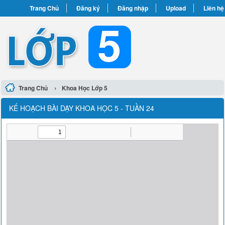
Trang Chủ
Đăng ký
Đăng nhập
Upload
Liên hệ
›
Trang Chủ
Khoa Học Lớp 5
KẾ HOẠCH BÀI DẠY KHOA HỌC 5 - TUẦN 24