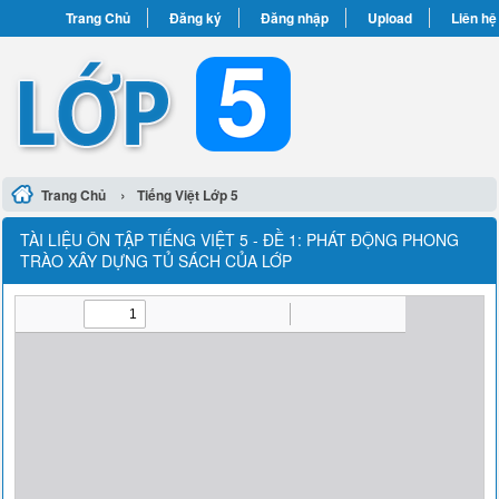
Trang Chủ
Đăng ký
Đăng nhập
Upload
Liên hệ
›
Trang Chủ
Tiếng Việt Lớp 5
TÀI LIỆU ÔN TẬP TIẾNG VIỆT 5 - ĐỀ 1: PHÁT ĐỘNG PHONG
TRÀO XÂY DỰNG TỦ SÁCH CỦA LỚP