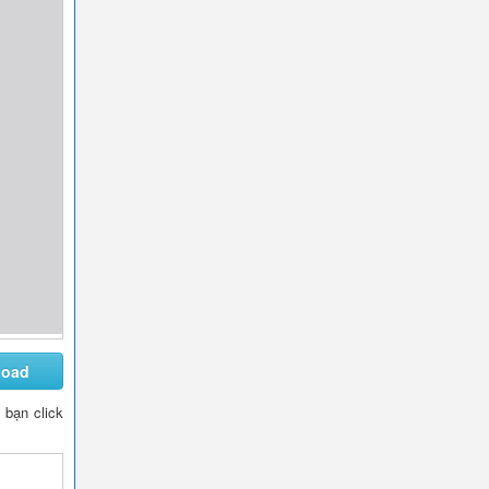
load
y bạn click