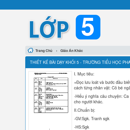
›
Trang Chủ
Giáo Án Khác
THIẾT KẾ BÀI DẠY KHỐI 5 - TRƯỜNG TIỂU HỌC PHA
I. Mục tiêu:
+Đọc lưu loát và bước đầu biết
cách từng nhân vật: Cô bé ngây
-Hiểu ý nghĩa câu chuyện: Ca 
cho người khác.
II.Chuẩn bị:
-GV:Sgk. Tranh sgk
-HS:Sgk