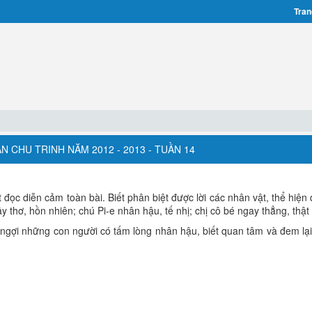
Tran
N CHU TRINH NĂM 2012 - 2013 - TUẦN 14
 đọc diễn cảm toàn bài. Biết phân biệt được lời các nhân vật, thể hiện
 thơ, hồn nhiên; chú Pi-e nhân hậu, tế nhị; chị cô bé ngay thẳng, thật 
ngợi những con người có tấm lòng nhân hậu, biết quan tâm và đem lại