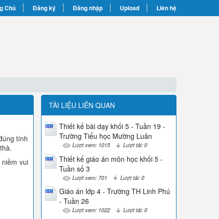
g Chủ
Đăng ký
Đăng nhập
Upload
Liên hệ
TÀI LIỆU LIÊN QUAN
Thiết kế bài dạy khối 5 - Tuần 19 -
Trường Tiểu học Mường Luân
 đúng tính
Lượt xem: 1015
Lượt tải: 0
thà.
Thiết kế giáo án môn học khối 5 -
 niềm vui
Tuần số 3
Lượt xem: 701
Lượt tải: 0
Giáo án lớp 4 - Trường TH Linh Phú
- Tuần 26
Lượt xem: 1022
Lượt tải: 0