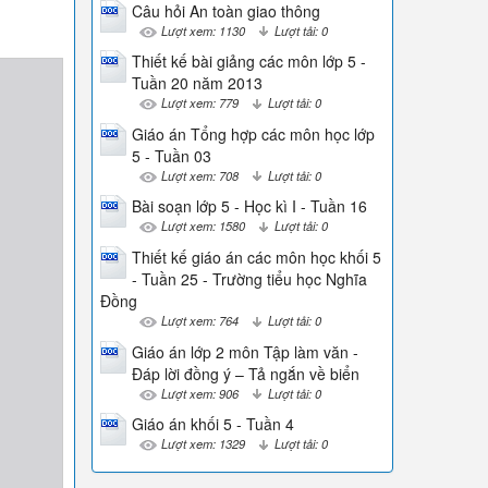
Câu hỏi An toàn giao thông
Lượt xem: 1130
Lượt tải: 0
Thiết kế bài giảng các môn lớp 5 -
Tuần 20 năm 2013
Lượt xem: 779
Lượt tải: 0
Giáo án Tổng hợp các môn học lớp
5 - Tuần 03
Lượt xem: 708
Lượt tải: 0
Bài soạn lớp 5 - Học kì I - Tuần 16
Lượt xem: 1580
Lượt tải: 0
Thiết kế giáo án các môn học khối 5
- Tuần 25 - Trường tiểu học Nghĩa
Đồng
Lượt xem: 764
Lượt tải: 0
Giáo án lớp 2 môn Tập làm văn -
Đáp lời đồng ý – Tả ngắn về biển
Lượt xem: 906
Lượt tải: 0
Giáo án khối 5 - Tuần 4
Lượt xem: 1329
Lượt tải: 0