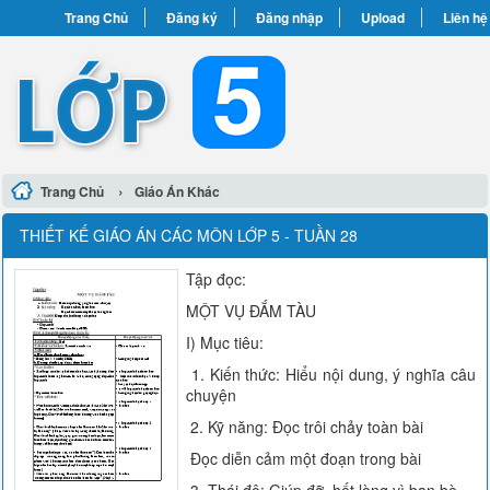
Trang Chủ
Đăng ký
Đăng nhập
Upload
Liên hệ
›
Trang Chủ
Giáo Án Khác
THIẾT KẾ GIÁO ÁN CÁC MÔN LỚP 5 - TUẦN 28
Tập đọc:
MỘT VỤ ĐẮM TÀU
I) Mục tiêu:
1. Kiến thức: Hiểu nội dung, ý nghĩa câu
chuyện
2. Kỹ năng: Đọc trôi chảy toàn bài
Đọc diễn cảm một đoạn trong bài