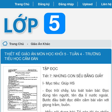
Trang Chủ
Đăng ký
Đăng nhập
Upload
Liên hệ
›
Trang Chủ
Giáo Án Khác
THIẾT KẾ GIÁO ÁN MÔN HỌC KHỐI 5 - TUẦN 4 - TRƯỜNG
TIỂU HỌC CẨM ĐÀN
TẬP ĐỌC
Tiết 7: NHỮNG CON SẾU BẰNG GIẤY
I- Mục tiêu: Giúp HS
- Đọc trôi chảy, lưu loát toàn bài: Đọc
đúng tên người, tên địa lí nước ngoài.
Bước đầu biết đọc diễn cảm bài văn với
giọng trầm, buồn.
- Hiểu nội dung bài: Tố cáo tội ác chiến