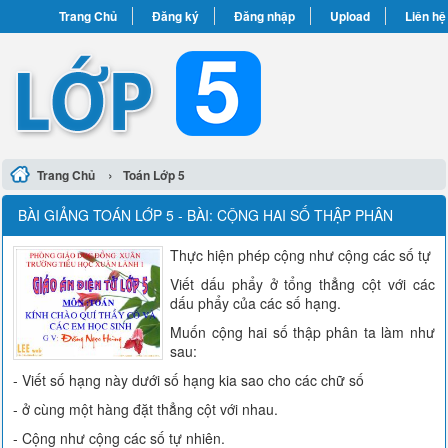
Trang Chủ
Đăng ký
Đăng nhập
Upload
Liên hệ
›
Trang Chủ
Toán Lớp 5
BÀI GIẢNG TOÁN LỚP 5 - BÀI: CỘNG HAI SỐ THẬP PHÂN
Thực hiện phép cộng như cộng các số tự
Viết dấu phẩy ở tổng thẳng cột với các
dấu phẩy của các số hạng.
Muốn cộng hai số thập phân ta làm như
sau:
- Viết số hạng này dưới số hạng kia sao cho các chữ số
- ở cùng một hàng đặt thẳng cột với nhau.
- Cộng như cộng các số tự nhiên.