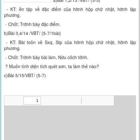
a)Bài 1,2/13 /VBT/ (3-5)
- KT: ễn tập về đặc điểm của hỡnh hộp chữ nhật, hỡnh lập
phương.
- Chốt: Trỡnh bày đặc điểm.
b)Bài 3,4/14 /VBT/ (5-7/1bài)
- KT: Bài toỏn về Sxq, Stp của hỡnh hộp chữ nhật, hỡnh lập
phương.
- Chốt: Trỡnh bày bài làm, Nờu cỏch tớnh.
? Muốn tính diện tích quét sơn, ta làm thế nào?
c)Bài 5/15/VBT/ (5-7)