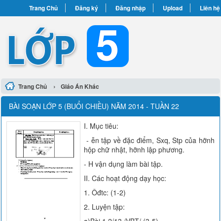
Trang Chủ
Đăng ký
Đăng nhập
Upload
Liên hệ
›
Trang Chủ
Giáo Án Khác
BÀI SOẠN LỚP 5 (BUỔI CHIỀU) NĂM 2014 - TUẦN 22
I. Mục tiêu:
- ễn tập về đặc điểm, Sxq, Stp của hỡnh
hộp chữ nhật, hỡnh lập phương.
- H vận dụng làm bài tập.
II. Các hoạt động dạy học:
1. Ôđtc: (1-2)
2. Luyện tập: