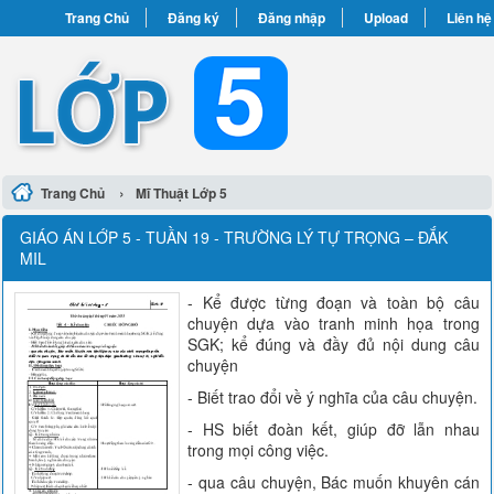
Trang Chủ
Đăng ký
Đăng nhập
Upload
Liên hệ
›
Trang Chủ
Mĩ Thuật Lớp 5
GIÁO ÁN LỚP 5 - TUẦN 19 - TRƯỜNG LÝ TỰ TRỌNG – ĐẮK
MIL
- Kể được từng đoạn và toàn bộ câu
chuyện dựa vào tranh minh họa trong
SGK; kể đúng và đầy đủ nội dung câu
chuyện
- Biết trao đổi về ý nghĩa của câu chuyện.
- HS biết đoàn kết, giúp đỡ lẫn nhau
trong mọi công việc.
- qua câu chuyện, Bác muốn khuyên cán