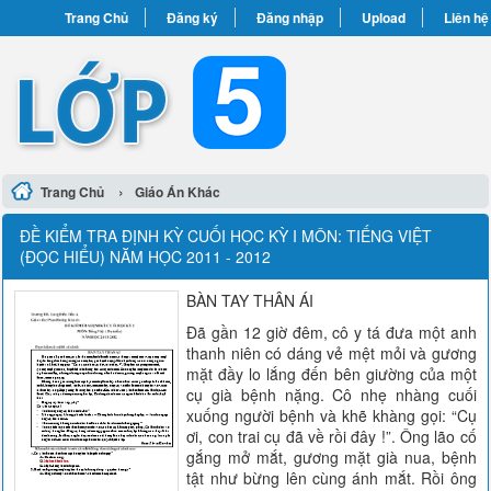
Trang Chủ
Đăng ký
Đăng nhập
Upload
Liên hệ
›
Trang Chủ
Giáo Án Khác
ĐỀ KIỂM TRA ĐỊNH KỲ CUỐI HỌC KỲ I MÔN: TIẾNG VIỆT
(ĐỌC HIỂU) NĂM HỌC 2011 - 2012
BÀN TAY THÂN ÁI
Đã gần 12 giờ đêm, cô y tá đưa một anh
thanh niên có dáng vẻ mệt mỏi và gương
mặt đầy lo lắng đến bên giường của một
cụ già bệnh nặng. Cô nhẹ nhàng cuối
xuống người bệnh và khẽ khàng gọi: “Cụ
ơi, con trai cụ đã về rồi đây !”. Ông lão cố
gắng mở mắt, gương mặt già nua, bệnh
tật như bừng lên cùng ánh mắt. Rồi ông