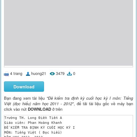
4 trang
huong21
3479
0
Download
Bạn đang xem tài liệu
"Đề kiểm tra định kỳ cuối học kỳ I môn: Tiếng
Việt (đọc hiểu) năm học 2011 - 2012"
, để tải tài liệu gốc về máy bạn
click vào nút
DOWNLOAD
ở trên
Trường TH. Long Điền Tiến A

Giáo viên: Phan Hoàng Khanh

ĐỀ KIỂM TRA ĐỊNH KỲ CUỐI HỌC KỲ I

MÔN: Tiếng Việt ( Đọc hiểu)
