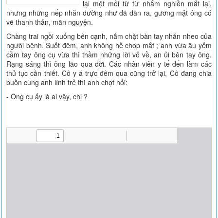
lại mệt mỏi từ từ nhắm nghiền mắt lại,
nhưng những nếp nhăn dường như đã dãn ra, gương mặt ông có
vẽ thanh thản, mãn nguyện.
Chàng trai ngồi xuống bên cạnh, nắm chặt bàn tay nhăn nheo của
người bệnh. Suốt đêm, anh không hề chợp mắt ; anh vừa âu yếm
cầm tay ông cụ vừa thì thầm những lời vỗ về, an ủi bên tay ông.
Rạng sáng thì ông lão qua đời. Các nhân viên y tế đến làm các
thủ tục cần thiết. Cô y á trực đêm qua cũng trở lại, Cô đang chia
buồn cùng anh lính trẻ thì anh chợt hỏi:
- Ông cụ ấy là ai vậy, chị ?