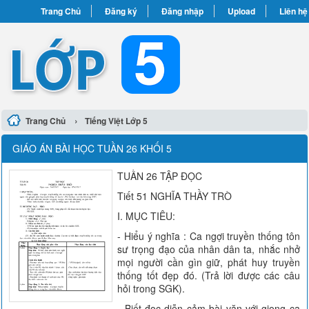
Trang Chủ
Đăng ký
Đăng nhập
Upload
Liên hệ
›
Trang Chủ
Tiếng Việt Lớp 5
GIÁO ÁN BÀI HỌC TUẦN 26 KHỐI 5
TUẦN 26 TẬP ĐỌC
Tiết 51 NGHĨA THẦY TRÒ
I. MỤC TIÊU:
- Hiểu ý nghĩa : Ca ngợi truyền thống tôn
sư trọng đạo của nhân dân ta, nhắc nhở
mọi người cần gìn giữ, phát huy truyền
thống tốt đẹp đó. (Trả lời được các câu
hỏi trong SGK).
- Biết đọc diễn cảm bài văn với giọng ca