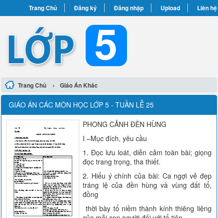
Trang Chủ
Đăng ký
Đăng nhập
Upload
Liên hệ
›
Trang Chủ
Giáo Án Khác
GIÁO ÁN CÁC MÔN HỌC LỚP 5 - TUẦN LỄ 25
PHONG CẢNH ĐỀN HÙNG
I –Mục đích, yêu cầu
1. Đọc lưu loát, diễn cảm toàn bài; giọng
đọc trang trọng, tha thiết.
2. Hiểu ý chính của bài: Ca ngợi vẻ đẹp
tráng lệ của đền hùng và vùng đất tổ,
đồng
thời bày tổ niềm thành kính thiêng liêng
của mỗi con người đối với tổ tiên.