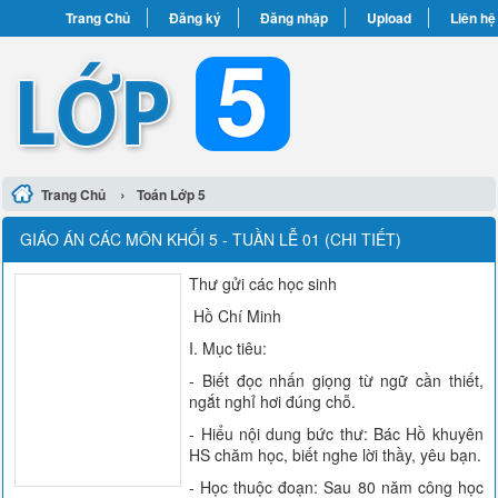
Trang Chủ
Đăng ký
Đăng nhập
Upload
Liên hệ
›
Trang Chủ
Toán Lớp 5
GIÁO ÁN CÁC MÔN KHỐI 5 - TUẦN LỄ 01 (CHI TIẾT)
Thư gửi các học sinh
Hồ Chí Minh
I. Mục tiêu:
- Biết đọc nhấn giọng từ ngữ cần thiết,
ngắt nghỉ hơi đúng chỗ.
- Hiểu nội dung bức thư: Bác Hồ khuyên
HS chăm học, biết nghe lời thầy, yêu bạn.
- Học thuộc đoạn: Sau 80 năm công học