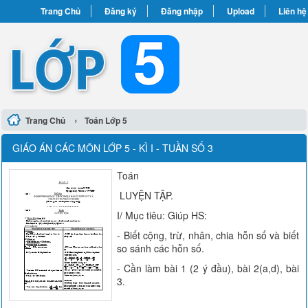
Trang Chủ
Đăng ký
Đăng nhập
Upload
Liên hệ
›
Trang Chủ
Toán Lớp 5
GIÁO ÁN CÁC MÔN LỚP 5 - KÌ I - TUẦN SỐ 3
Toán
LUYỆN TẬP.
I/ Mục tiêu: Giúp HS:
- Biết cộng, trừ, nhân, chia hỗn số và biết
so sánh các hỗn số.
- Cần làm bài 1 (2 ý đầu), bài 2(a,d), bài
3.