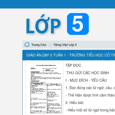
›
Trang Chủ
Tiếng Việt Lớp 5
GIÁO ÁN DẠY 5 TUẦN 1 - TRƯỜNG TIỂU HỌC CỔ TI
TẬP ĐỌC
THƯ GỬI CÁC HỌC SINH
I - MỤC ĐÍCH - YÊU CẦU
1. Đọc đúng các từ ngữ, câu, đ
- Thể hiện được tình cảm thân á
2. Hiểu bài:
- Hiểu một số từ ngữ trong bài