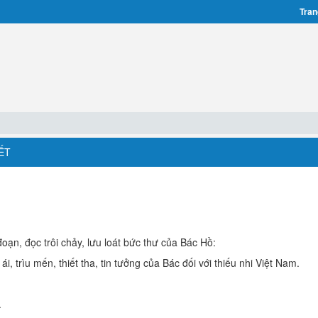
Tran
ẾT
oạn, đọc trôi chảy, lưu loát bức thư của Bác Hồ:
i, trìu mến, thiết tha, tin tưởng của Bác đối với thiếu nhi Việt Nam.
.