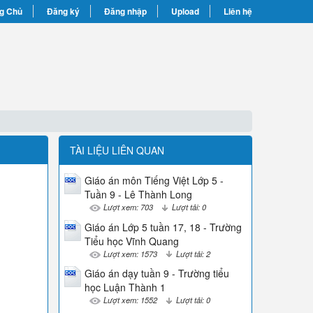
g Chủ
Đăng ký
Đăng nhập
Upload
Liên hệ
TÀI LIỆU LIÊN QUAN
Giáo án môn Tiếng Việt Lớp 5 -
Tuần 9 - Lê Thành Long
Lượt xem: 703
Lượt tải: 0
Giáo án Lớp 5 tuần 17, 18 - Trường
Tiểu học Vĩnh Quang
Lượt xem: 1573
Lượt tải: 2
Giáo án dạy tuần 9 - Trường tiểu
học Luận Thành 1
Lượt xem: 1552
Lượt tải: 0