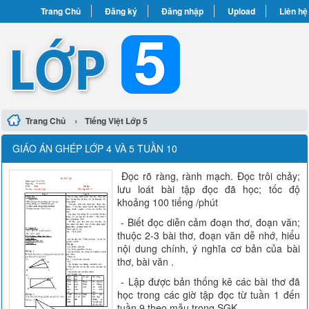
Trang Chủ
Đăng ký
Đăng nhập
Upload
Liên hệ
›
Trang Chủ
Tiếng Việt Lớp 5
GIÁO ÁN GHÉP LỚP 4 VÀ 5 TUẦN 10
Đọc rõ ràng, rành mạch. Đọc trôi chảy;
lưu loát bài tập đọc đã học; tốc độ
khoảng 100 tiếng /phút
- Biết đọc diễn cảm đoạn thơ, đoạn văn;
thuộc 2-3 bài thơ, đoạn văn dễ nhớ, hiểu
nội dung chính, ý nghĩa cơ bản của bài
thơ, bài văn .
- Lập được bản thống kê các bài thơ đã
học trong các giờ tập đọc từ tuần 1 đến
tuần 9 theo mẫu trong SGK.