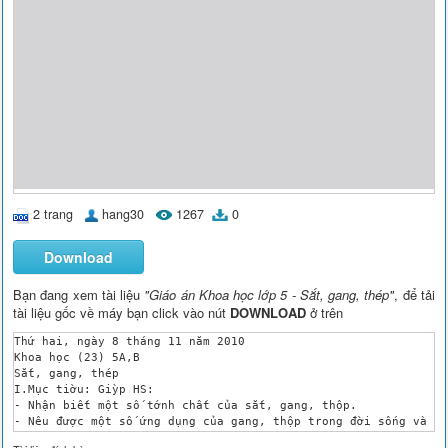
2 trang
hang30
1267
0
Download
Bạn đang xem tài liệu
"Giáo án Khoa học lớp 5 - Sắt, gang, thép"
, để tải
tài liệu gốc về máy bạn click vào nút
DOWNLOAD
ở trên
Thứ hai, ngày 8 tháng 11 năm 2010

Khoa học (23) 5A,B

Sắt, gang, thép

I.Mục tiờu: Giỳp HS:

- Nhận biết một số tớnh chất của sắt, gang, thộp.

- Nêu được một số ứng dụng của gang, thộp trong đời sống và tr
- Quan sát, nhận biết cỏc đồ dựng được làm từ sắt, gang, thộp 