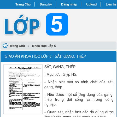
Trang Chủ
Đăng ký
Đăng nhập
Upload
Liên hệ
›
Trang Chủ
Khoa Học Lớp 5
GIÁO ÁN KHOA HỌC LỚP 5 - SẮT, GANG, THÉP
SẮT, GANG, THÉP
I.Mục tiờu: Giỳp HS:
- Nhận biết một số tớnh chất của sắt,
gang, thộp.
- Nêu được một số ứng dụng của gang,
thép trong đời sống và trong công
nghiệp.
- Quan sát, nhận biết các đồ dùng được
làm từ sắt, gang, thép trong gia đỡnh.