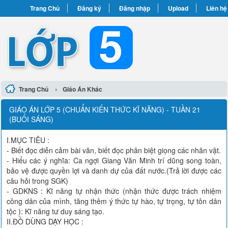
Trang Chủ
Đăng ký
Đăng nhập
Upload
Liên hệ
›
Trang Chủ
Giáo Án Khác
GIÁO ÁN LỚP 5 (CHUẨN KIẾN THỨC KĨ NĂNG) - TUẦN 21
(BUỔI SÁNG)
I.MỤC TIÊU :
- Biết đọc diễn cảm bài văn, biết đọc phân biệt giọng các nhân vật.
- Hiểu các ý nghĩa: Ca ngợi Giang Văn Minh trí dũng song toàn,
bảo vệ được quyền lợi và danh dự của đất nước.(Trả lời được các
câu hỏi trong SGK)
- GDKNS : Kĩ năng tự nhận thức (nhận thức được trách nhiệm
công dân của mình, tăng thêm ý thức tự hào, tự trọng, tự tôn dân
tộc ): Kĩ năng tư duy sáng tạo.
II.ĐỒ DÙNG DẠY HỌC :