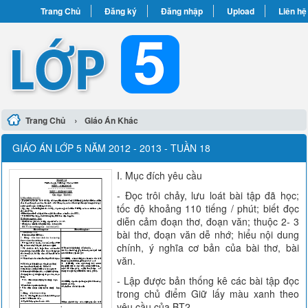
Trang Chủ
Đăng ký
Đăng nhập
Upload
Liên hệ
›
Trang Chủ
Giáo Án Khác
GIÁO ÁN LỚP 5 NĂM 2012 - 2013 - TUẦN 18
I. Mục đích yêu cầu
- Đọc trôi chảy, lưu loát bài tập đã học;
tốc độ khoảng 110 tiếng / phút; biết đọc
diễn cảm đoạn thơ, đoạn văn; thuộc 2- 3
bài thơ, đoạn văn dễ nhớ; hiểu nội dung
chính, ý nghĩa cơ bản của bài thơ, bài
văn.
- Lập được bản thống kê các bài tập đọc
trong chủ điểm Giữ lấy màu xanh theo
yêu cầu của BT2.