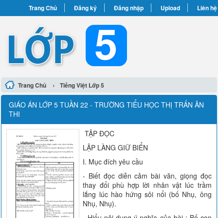
Trang Chủ
Đăng ký
Đăng nhập
Upload
Liên hệ
›
Trang Chủ
Tiếng Việt Lớp 5
GIÁO ÁN LỚP 5 TUẦN 22 - TRƯỜNG TIỂU HỌC THỊ TRẤN ÂN
THI
TẬP ĐỌC
LẬP LÀNG GIỮ BIỂN
I. Mục đích yêu cầu
- Biết đọc diễn cảm bài văn, giọng đọc
thay đổi phù hợp lời nhân vật lúc trầm
lắng lúc hào hứng sôi nổi (bố Nhụ, ông
Nhụ, Nhụ).
- Hiểu nội dung ý nghĩa của bài : Bố con