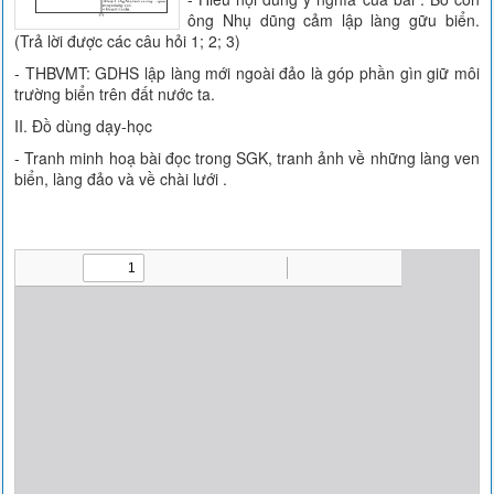
ông Nhụ dũng cảm lập làng gữu biển.
(Trả lời được các câu hỏi 1; 2; 3)
- THBVMT: GDHS lập làng mới ngoài đảo là góp phần gìn giữ môi
trường biển trên đất nước ta.
II. Đồ dùng dạy-học
- Tranh minh hoạ bài đọc trong SGK, tranh ảnh về những làng ven
biển, làng đảo và về chài lưới .