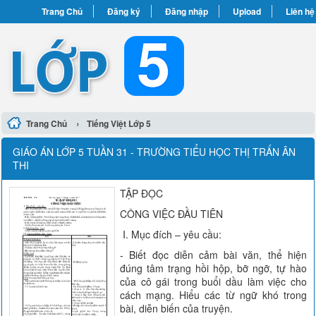
Trang Chủ
Đăng ký
Đăng nhập
Upload
Liên hệ
›
Trang Chủ
Tiếng Việt Lớp 5
GIÁO ÁN LỚP 5 TUẦN 31 - TRƯỜNG TIỂU HỌC THỊ TRẤN ÂN
THI
TẬP ĐỌC
CÔNG VIỆC ĐẦU TIÊN
I. Mục đích – yêu cầu:
- Biết đọc diễn cảm bài văn, thể hiện
đúng tâm trạng hồi hộp, bỡ ngỡ, tự hào
của cô gái trong buổi dầu làm việc cho
cách mạng. Hiểu các từ ngữ khó trong
bài, diễn biến của truyện.