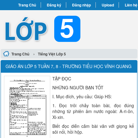
Trang Chủ
Đăng ký
Đăng nhập
Upload
Liên hệ
›
Trang Chủ
Tiếng Việt Lớp 5
GIÁO ÁN LỚP 5 TUẦN 7, 8 - TRƯỜNG TIỂU HỌC VĨNH QUANG
TẬP ĐỌC
NHỮNG NGƯỜI BẠN TỐT
I. Mục đích, yêu cầu: Giúp HS:
1. Đọc trôi chảy toàn bài, đọc đúng
những từ phiên âm nước ngoài: A-ri-ôn,
Xi-xin.
Biết đọc diễn cảm bài văn với giọng kể
sôi nổi, hồi hộp.