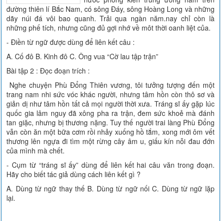
đường thiên lí Bắc Nam, có sông Đáy, sông Hoàng Long và những
dãy núi đá vôi bao quanh. Trải qua ngàn năm.nay chỉ còn là
những phế tích, nhưng cũng đủ gợi nhớ về môt thời oanh liệt của.
- Điền từ ngữ được dùng để liên kết câu :
A. Cố đô B. Kinh đô C. Ông vua “Cờ lau tập trận”
Bài tập 2 : Đọc đoạn trích :
Nghe chuyện Phù Đổng Thiên vương, tôi tưởng tượng đến một
trang nam nhi sức vóc khác người, nhưng tâm hồn còn thô sơ và
giản dị như tâm hồn tất cả mọi người thời xưa. Tráng sĩ ấy gặp lúc
quốc gia lâm nguy đã xông pha ra trận, đem sức khoẻ mà đánh
tan giặc, nhưng bị thương nặng. Tuy thế người trai làng Phù Đổng
vẫn còn ăn một bữa cơm rồi nhảy xuống hồ tắm, xong mới ôm vết
thương lên ngựa đi tìm một rừng cây âm u, giấu kín nỗi đau đớn
của mình mà chết.
- Cụm từ “tráng sĩ ấy” dùng để liên kết hai câu văn trong đoạn.
Hãy cho biết tác giả dùng cách liên kết gì ?
A. Dùng từ ngữ thay thế B. Dùng từ ngữ nối C. Dùng từ ngữ lặp
lại.