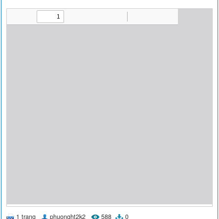
1 trang
phuonght2k2
588
0