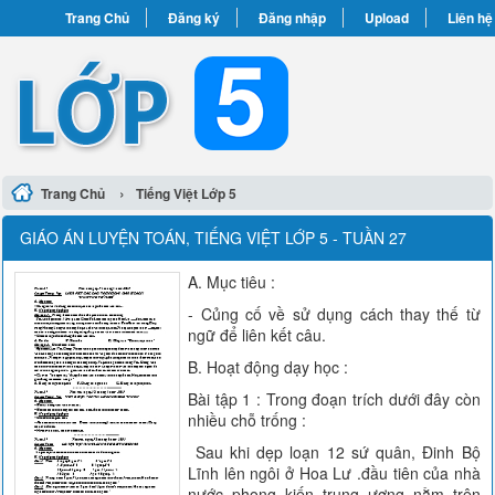
Trang Chủ
Đăng ký
Đăng nhập
Upload
Liên hệ
›
Trang Chủ
Tiếng Việt Lớp 5
GIÁO ÁN LUYỆN TOÁN, TIẾNG VIỆT LỚP 5 - TUẦN 27
A. Mục tiêu :
- Củng cố về sử dụng cách thay thế từ
ngữ để liên kết câu.
B. Hoạt động dạy học :
Bài tập 1 : Trong đoạn trích dưới đây còn
nhiều chỗ trống :
Sau khi dẹp loạn 12 sứ quân, Đinh Bộ
Lĩnh lên ngôi ở Hoa Lư .đầu tiên của nhà
nước phong kiến trung ương nằm trên