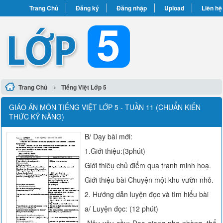
Trang Chủ
Đăng ký
Đăng nhập
Upload
Liên hệ
›
Trang Chủ
Tiếng Việt Lớp 5
GIÁO ÁN MÔN TIẾNG VIỆT LỚP 5 - TUẦN 11 (CHUẨN KIẾN
THỨC KỸ NĂNG)
B/ Dạy bài mới:
1.Giới thiệu:(3phút)
Giới thiêụ chủ điểm qua tranh minh hoạ.
Giới thiệu bài Chuyện một khu vườn nhỏ.
2. Hướng dẫn luyện đọc và tìm hiểu bài
a/ Luyện đọc: (12 phút)