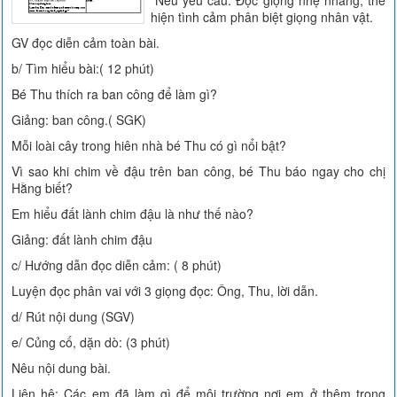
Nêu yêu cầu: Đọc giọng nhẹ nhàng, thể
hiện tình cảm phân biệt giọng nhân vật.
GV đọc diễn cảm toàn bài.
b/ Tìm hiểu bài:( 12 phút)
Bé Thu thích ra ban công để làm gì?
Giảng: ban công.( SGK)
Mỗi loài cây trong hiên nhà bé Thu có gì nổi bật?
Vì sao khi chim về đậu trên ban công, bé Thu báo ngay cho chị
Hằng biết?
Em hiểu đất lành chim đậu là như thế nào?
Giảng: đất lành chim đậu
c/ Hướng dẫn đọc diễn cảm: ( 8 phút)
Luyện đọc phân vai với 3 giọng đọc: Ông, Thu, lời dẫn.
d/ Rút nội dung (SGV)
e/ Củng cố, dặn dò: (3 phút)
Nêu nội dung bài.
Liên hệ: Các em đã làm gì để môi trường nơi em ở thêm trong