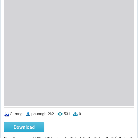
2 trang
phuonght2k2
531
0
Download