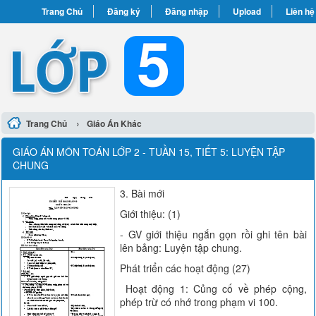
Trang Chủ
Đăng ký
Đăng nhập
Upload
Liên hệ
›
Trang Chủ
Giáo Án Khác
GIÁO ÁN MÔN TOÁN LỚP 2 - TUẦN 15, TIẾT 5: LUYỆN TẬP
CHUNG
3. Bài mới
Giới thiệu: (1)
- GV giới thiệu ngắn gọn rồi ghi tên bài
lên bảng: Luyện tập chung.
Phát triển các hoạt động (27)
Hoạt động 1: Củng cố về phép cộng,
phép trừ có nhớ trong phạm vi 100.