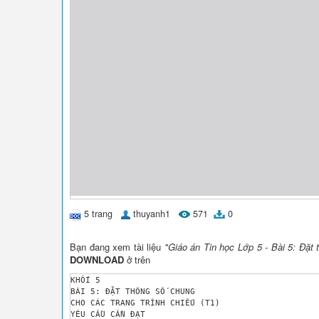
5 trang
thuyanh1
571
0
Bạn đang xem tài liệu
"Giáo án Tin học Lớp 5 - Bài 5: Đặt 
DOWNLOAD
ở trên
KHỐI 5

BÀI 5: ĐẶT THÔNG SỐ CHUNG 

CHO CÁC TRANG TRÌNH CHIẾU (T1)

YÊU CẦU CẦN ĐẠT
