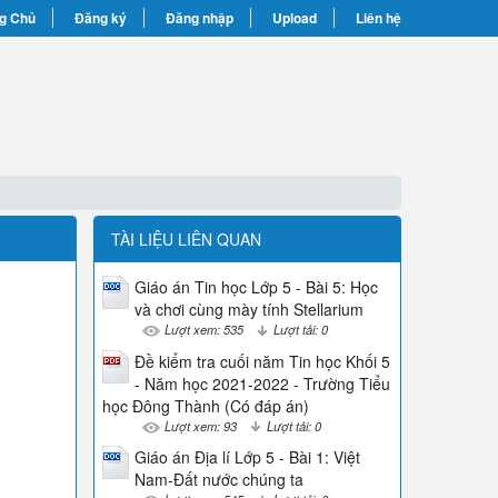
g Chủ
Đăng ký
Đăng nhập
Upload
Liên hệ
TÀI LIỆU LIÊN QUAN
Giáo án Tin học Lớp 5 - Bài 5: Học
và chơi cùng mày tính Stellarium
Lượt xem: 535
Lượt tải: 0
Đề kiểm tra cuối năm Tin học Khối 5
- Năm học 2021-2022 - Trường Tiểu
học Đông Thành (Có đáp án)
Lượt xem: 93
Lượt tải: 0
Giáo án Địa lí Lớp 5 - Bài 1: Việt
Nam-Đất nước chúng ta