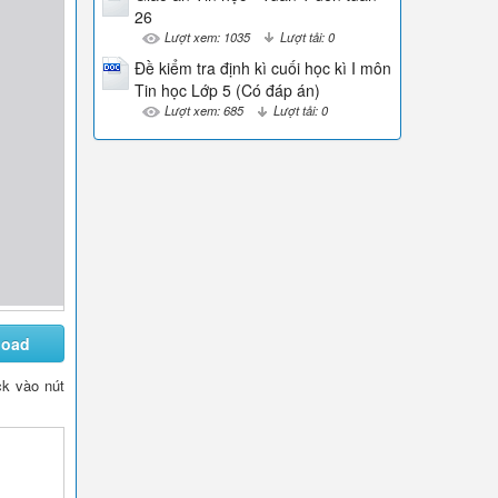
26
Lượt xem: 1035
Lượt tải: 0
Đề kiểm tra định kì cuối học kì I môn
Tin học Lớp 5 (Có đáp án)
Lượt xem: 685
Lượt tải: 0
load
ick vào nút