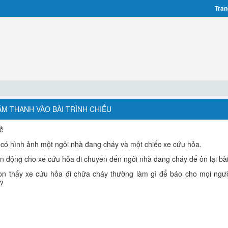
Tran
N ÂM THANH VÀO BÀI TRÌNH CHIẾU
đề
t có hình ảnh một ngôi nhà đang cháy và một chiếc xe cứu hỏa.
n dộng cho xe cứu hỏa di chuyển đến ngôi nhà đang cháy để ôn lại bài
on thấy xe cứu hỏa đi chữa cháy thường làm gì để báo cho mọi ngườ
c?