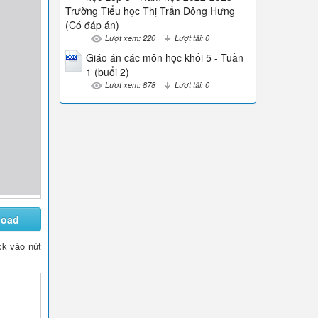
Trường Tiểu học Thị Trấn Đông Hưng
(Có đáp án)
Lượt xem: 220
Lượt tải: 0
Giáo án các môn học khối 5 - Tuần
1 (buổi 2)
Lượt xem: 878
Lượt tải: 0
load
ick vào nút