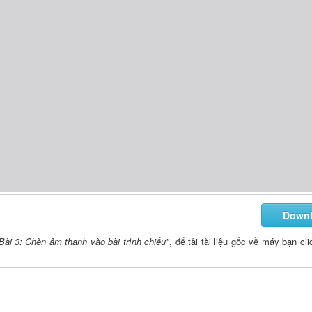
Down
Bài 3: Chèn âm thanh vào bài trình chiếu"
, để tải tài liệu gốc về máy bạn cl