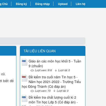
g Chủ
Đăng ký
Đăng nhập
Upload
Liên hệ
TÀI LIỆU LIÊN QUAN
Giáo án các môn học khối 5 - Tuần
9 (chuẩn)
Lượt xem: 916
Lượt tải: 0
 cũ.
Đề kiểm tra cuối năm Tin học 5 -
i biết để
Năm học 2021-2022 - Trường Tiểu
học Đông Thành (Có đáp án)
Lượt xem: 73
Lượt tải: 0
Đề kiểm tra chất lượng cuối kì 2
môn Tin học Lớp 5 (Có đáp án) -