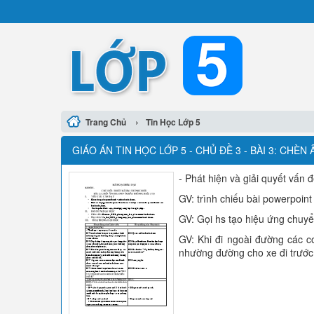
›
Trang Chủ
Tin Học Lớp 5
GIÁO ÁN TIN HỌC LỚP 5 - CHỦ ĐỀ 3 - BÀI 3: CHÈ
- Phát hiện và giải quyết vấn 
GV: trình chiếu bài powerpoin
GV: Gọi hs tạo hiệu ứng chuyể
GV: Khi đi ngoài đường các c
nhường đường cho xe đi trướ