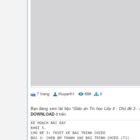
7 trang
thuyanh1
689
0
Bạn đang xem tài liệu
"Giáo án Tin học Lớp 5 - Chủ đề 3 - 
DOWNLOAD
ở trên
KẾ HOẠCH BÀI DẠY

KHỐI 5.

CHỦ ĐỀ 3: THIẾT KẾ BÀI TRÌNH CHIẾU

BÀI 3: CHÈN ÂM THANH VÀO BÀI TRÌNH CHIẾU (T1)
