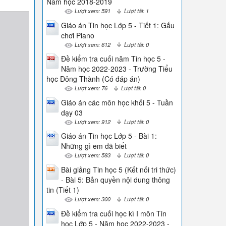
Năm học 2018-2019
Lượt xem: 591
Lượt tải: 1
Giáo án Tin học Lớp 5 - Tiết 1: Gấu
chơi Piano
Lượt xem: 612
Lượt tải: 0
Đề kiểm tra cuối năm Tin học 5 -
Năm học 2022-2023 - Trường Tiểu
học Đông Thành (Có đáp án)
Lượt xem: 76
Lượt tải: 0
Giáo án các môn học khối 5 - Tuần
dạy 03
Lượt xem: 912
Lượt tải: 0
Giáo án Tin học Lớp 5 - Bài 1:
Những gì em đã biết
Lượt xem: 583
Lượt tải: 0
Bài giảng Tin học 5 (Kết nối tri thức)
- Bài 5: Bản quyền nội dung thông
tin (Tiết 1)
Lượt xem: 300
Lượt tải: 0
Đề kiểm tra cuối học kì I môn Tin
học Lớp 5 - Năm học 2022-2023 -