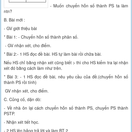
- Muốn chuyển hỗn số thành PS ta làm
ntn?
B. Bài mới :
- GV giới thiệu bài
* Bài 1: - Chuyển hỗn số thành phân số.
- GV nhận xét, cho điểm.
* Bài 2:- 1 HS đọc đề bài. HS tự làm bài rồi chữa bài.
Nếu HS chỉ bằng nhận xét cũng biết > thì cho HS kiểm tra lại nhận
xét đó bằng cách làm như trên.
* Bài 3: - 1 HS đọc đề bài, nêu yêu cầu của đề.(chuyển hỗn số
thành PS rồi tính)
GV nhận xét, cho điểm.
C. Củng cố, dặn dò:
- Về nhà ôn lại cách chuyển hỗn số thành PS, chuyển PS thành
PSTP.
- Nhận xét tiết học.
- 2 HS lên bảng trả lời và làm BT 2