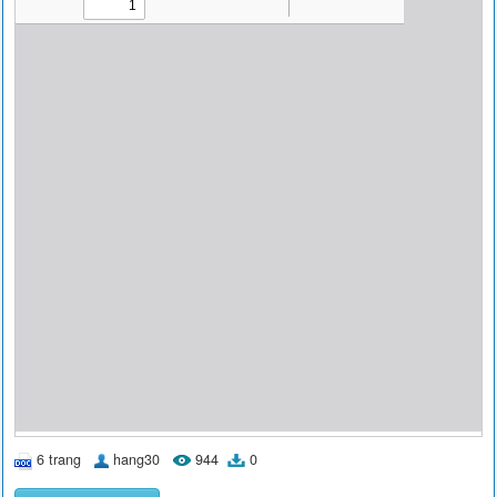
6 trang
hang30
944
0