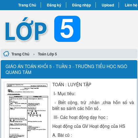
Trang Chủ
Đăng ký
Đăng nhập
Upload
Liên hệ
›
Trang Chủ
Toán Lớp 5
GIÁO ÁN TOÁN KHỐI 5 - TUẦN 3 - TRƯỜNG TIỂU HỌC NGÔ
QUANG TÁM
TOÁN : LUYỆN TẬP
I- Mục tiêu:
- Biết cộng, trừ ,nhân ,chia hỗn số và
biết so sánh các hỗn số .
III- Các hoạt động dạy học :
Hoạt động của GV Hoạt động của HS
A. Bài cũ :