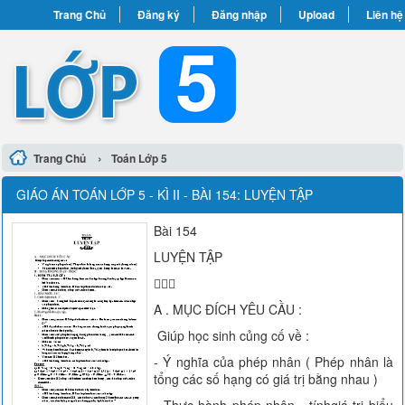
Trang Chủ
Đăng ký
Đăng nhập
Upload
Liên hệ
›
Trang Chủ
Toán Lớp 5
GIÁO ÁN TOÁN LỚP 5 - KÌ II - BÀI 154: LUYỆN TẬP
Bài 154
LUYỆN TẬP

A . MỤC ĐÍCH YÊU CẦU :
Giúp học sinh củng cố về :
- Ý nghĩa của phép nhân ( Phép nhân là
tổng các số hạng có giá trị bằng nhau )