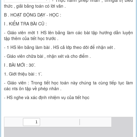
- Thực hành phép nhân , tínhgiá trị biểu
thức , giải bảng toán có lời văn .
B . HOẠT ĐỘNG DẠY - HỌC :
I . KIỂM TRA BÀI CŨ :
- Giáo viên mời 1 HS lên bảng làm các bài tập hướng dẫn luyện
tập thêm của tiết học trước .
- 1 HS lên bảng làm bài . HS cả lớp theo dõi để nhận xét .
- Giáo viên chữa bài , nhận xét và cho điểm .
I . BÀI MỚI : 30’.
1. Giới thiệu bài : 1’.
- Giáo viên : Trong tiết học toán này chúng ta cùng tiếp tục làm
các nts ôn tập về phép nhân .
- HS nghe và xác định nhiệm vụ của tiết học